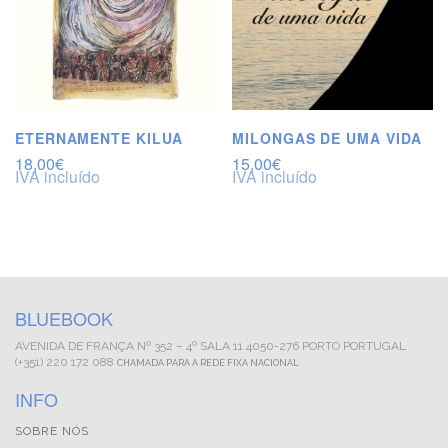
ETERNAMENTE KILUA
MILONGAS DE UMA VIDA
18,00
€
15,00
€
IVA incluído
IVA incluído
BLUEBOOK
AVENIDA DE FRANÇA
Nº 352 – 4º SALA 11
4050-276 PORTO
PORTUGAL
(+351) 220 172 088
CHAMADA PARA A REDE FIXA NACIONAL
INFO
SOBRE NÓS