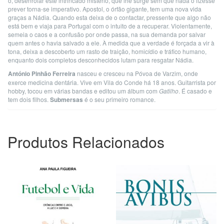
o, desenrolar este intrincado mistério, que lhe surge sem que nada o fizesse
prever torna-se imperativo.
Apostol, o órfão gigante, tem uma nova vida
graças a Nádia. Quando esta deixa de o contactar, pressente que algo não
está bem e viaja para Portugal com o intuito de a recuperar. Violentamente,
semeia o caos e a confusão por onde passa, na sua demanda por salvar
quem antes o havia salvado a ele.
À medida que a verdade é forçada a vir à
tona, deixa a descoberto um rasto de traição, homicídio e tráfico humano,
enquanto dois completos desconhecidos lutam para resgatar Nádia.
António Pinhão Ferreira
nasceu e cresceu na Póvoa de Varzim, onde
exerce medicina dentária. Vive em Vila do Conde há 18 anos. Guitarrista por
hobby, tocou em várias bandas e editou um álbum com
Gatilho
. É casado e
tem dois filhos.
Submersas
é o seu primeiro romance.
Produtos Relacionados