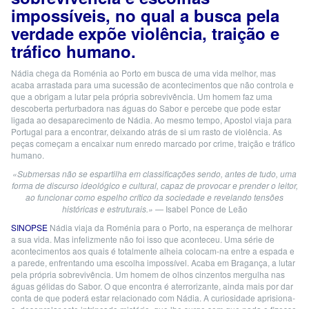
impossíveis, no qual a busca pela
verdade expõe violência, traição e
tráfico humano.
Nádia chega da Roménia ao Porto em busca de uma vida melhor, mas
acaba arrastada para uma sucessão de acontecimentos que não controla e
que a obrigam a lutar pela própria sobrevivência. Um homem faz uma
descoberta perturbadora nas águas do Sabor e percebe que pode estar
ligada ao desaparecimento de Nádia. Ao mesmo tempo, Apostol viaja para
Portugal para a encontrar, deixando atrás de si um rasto de violência. As
peças começam a encaixar num enredo marcado por crime, traição e tráfico
humano.
«Submersas não se espartilha em classificações sendo, antes de tudo, uma
forma de discurso ideológico e cultural, capaz de provocar e prender o leitor,
ao funcionar como espelho crítico da sociedade e revelando tensões
históricas e estruturais.»
— Isabel Ponce de Leão
SINOPSE
Nádia viaja da Roménia para o Porto, na esperança de melhorar
a sua vida. Mas infelizmente não foi isso que aconteceu. Uma série de
acontecimentos aos quais é totalmente alheia colocam-na entre a espada e
a parede, enfrentando uma escolha impossível. Acaba em Bragança, a lutar
pela própria sobrevivência.
Um homem de olhos cinzentos mergulha nas
águas gélidas do Sabor. O que encontra é aterrorizante, ainda mais por dar
conta de que poderá estar relacionado com Nádia. A curiosidade aprisiona-