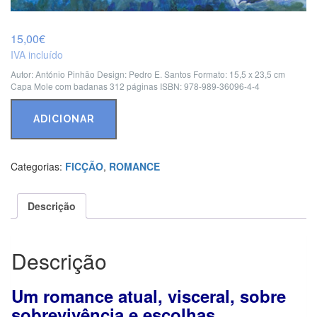
15,00
€
IVA incluído
Autor: António Pinhão
Design: Pedro E. Santos
Formato: 15,5 x 23,5 cm
Capa Mole com badanas
312 páginas
ISBN: 978-989-36096-4-4
Quantidade
de
ADICIONAR
Submersas
Categorias:
FICÇÃO
,
ROMANCE
Descrição
Descrição
Um romance atual, visceral, sobre
sobrevivência e escolhas