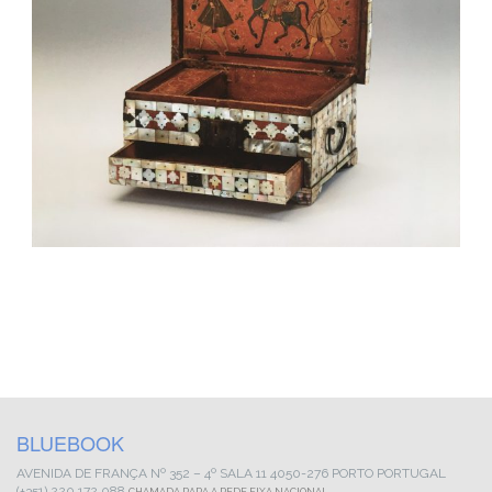
BLUEBOOK
AVENIDA DE FRANÇA
Nº 352 – 4º SALA 11
4050-276 PORTO
PORTUGAL
(+351) 220 172 088