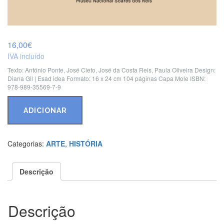
16,00
€
IVA incluído
Texto: António Ponte, José Cleto, José da Costa Reis, Paula Oliveira
Design:
Diana Gil | Esad idea
Formato: 16 x 24 cm
104 páginas
Capa Mole
ISBN:
978-989-35569-7-9
Quantidade
de
ADICIONAR
A
Faiança
Azul
Categorias:
ARTE
,
HISTÓRIA
de
Safra
da
Descrição
Fábrica
de
Miragaia
Descrição