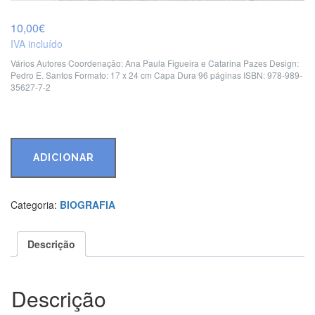
10,00
€
IVA incluído
Vários Autores
Coordenação: Ana Paula Figueira e Catarina Pazes
Design:
Pedro E. Santos
Formato: 17 x 24 cm
Capa Dura
96 páginas
ISBN: 978-989-
35627-7-2
Quantidade
de
ADICIONAR
Não
deixem
que
Categoria:
BIOGRAFIA
esta
luz
se
Descrição
apague
Descrição