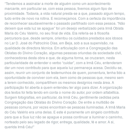
“Tendemos a assinalar a morte de alguém como um acontecimento
marcante, em particular se, com essa pessoa, tivemos algum tipo de
proximidade. Todavia, a vida natural presta-se a que, passado algum tempo,
tudo entre de novo na rotina. E recomeçamos. Com a certeza da importância
de reconhecer saudavelmente o passado partilhado com essa pessoa.
“Não
deixem que esta luz se apague” foi um desejo verbalizado pela Irmã Oblata
Maria do Céu Valério, no seu final de vida. Ela referia-se à filosofia
percursora que, desde sempre, orientou os cuidados prestados aos idosos
no Lar D. José do Patrocínio Dias, em Beja, sob a sua supervisão, na
qualidade de directora técnica.
Em articulação com a Congregação das
Oblatas do Divino Coração, algumas pessoas oriundas da sociedade civil,
conhecedoras desta obra e que, de alguma forma, se cruzaram, nesta
particularidade de entender o verbo “cuidar”, com a Irmã Céu, entenderam
dar um novo contributo para que aquela luz permaneça acesa.
Decidiu-se,
assim, reunir um conjunto de testemunhos de quem, porventura, tenha tido a
oportunidade de conviver com ela, bem como de pessoas que, mesmo sem
a terem conhecido, compartilhem os mesmos desígnios nesta área. A
participação foi aberta a quem entendeu ter algo para dizer.
A organização
dos textos foi feita tendo em conta o nome do autor, por ordem alfabética.
Surgem fotografias, em particular, da Irmã Céu, gentilmente cedidas pela
Congregação das Oblatas do Divino Coração.
De entre a multidão de
pessoas comuns, por vezes encontram-se pessoas iluminadas. A Irmã Maria
do Céu Valério era uma delas. E este é puramente um singelo contributo
para que a Sua luz não se apague e possa continuar a iluminar o caminho,
norteado pelo seu legado de rigor, entrega, qualidade, fé e amor.
A si,
querida Irmã Céu!”